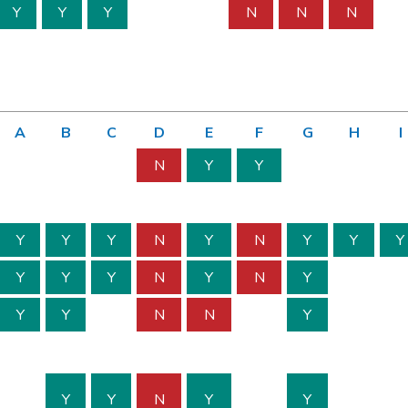
Y
Y
Y
N
N
N
A
B
C
D
E
F
G
H
I
N
Y
Y
Y
Y
Y
N
Y
N
Y
Y
Y
Y
Y
Y
N
Y
N
Y
Y
Y
N
N
Y
Y
Y
N
Y
Y