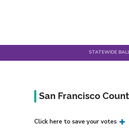
Skip
to
main
content
STATEWIDE BAL
San Francisco Count
Click here to save your votes