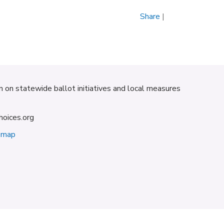
Share
|
on on statewide ballot initiatives and local measures
hoices.org
emap