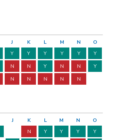
J
K
L
M
N
O
Y
Y
Y
Y
Y
Y
N
N
Y
N
N
Y
N
N
N
N
N
J
K
L
M
N
O
N
Y
Y
Y
Y