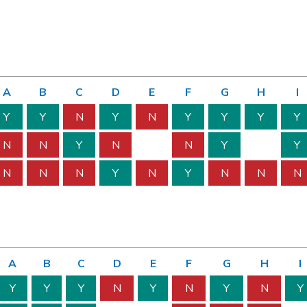
A
B
C
D
E
F
G
H
I
Y
Y
N
Y
N
Y
Y
Y
Y
N
N
Y
N
N
Y
Y
N
N
N
Y
N
Y
N
N
N
A
B
C
D
E
F
G
H
I
Y
Y
Y
N
Y
N
Y
N
Y