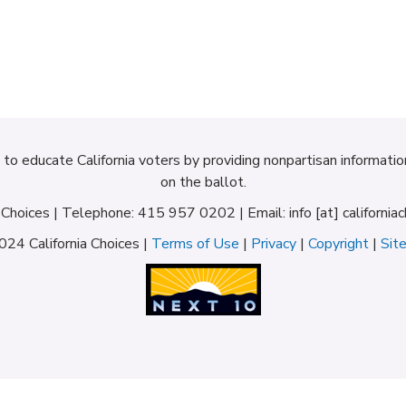
d to educate California voters by providing nonpartisan informati
on the ballot.
a Choices | Telephone: 415 957 0202 | Email: info [at] californiac
24 California Choices |
Terms of Use
|
Privacy
|
Copyright
|
Sit