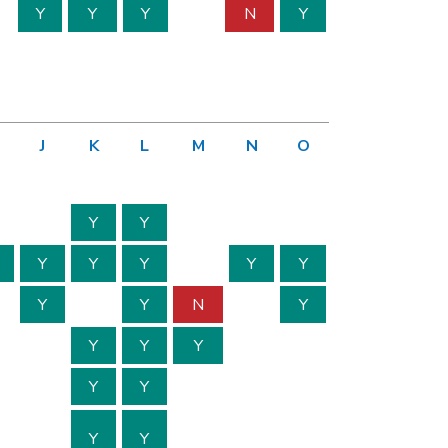
Y
Y
Y
N
Y
J
K
L
M
N
O
Y
Y
Y
Y
Y
Y
Y
Y
Y
N
Y
Y
Y
Y
Y
Y
Y
Y