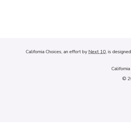
California Choices, an effort by
Next 10
, is designe
Californi
© 20