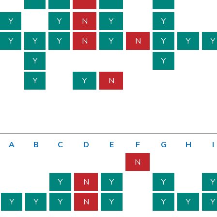
Y
Y
N
Y
Y
Y
Y
Y
N
Y
N
Y
Y
Y
Y
Y
Y
Y
N
A
B
C
D
E
F
G
H
I
N
Y
N
Y
Y
Y
Y
Y
Y
N
Y
Y
Y
Y