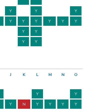
Y
Y
Y
Y
Y
Y
Y
Y
Y
Y
Y
Y
Y
J
K
L
M
N
O
Y
Y
Y
N
Y
Y
Y
Y